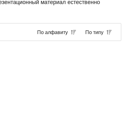
резентационный материал естественно
По алфавиту
По типу