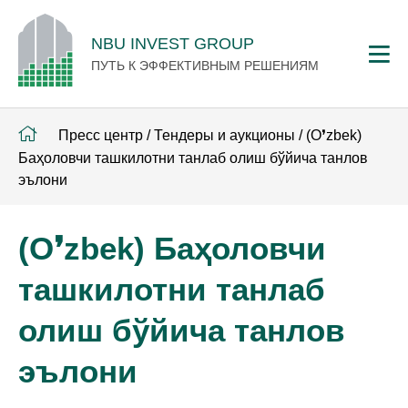
NBU INVEST GROUP
ПУТЬ К ЭФФЕКТИВНЫМ РЕШЕНИЯМ
Пресс центр
/
Тендеры и аукционы
/
(O❜zbek)
Баҳоловчи ташкилотни танлаб олиш бўйича танлов
эълони
(O❜zbek) Баҳоловчи
ташкилотни танлаб
олиш бўйича танлов
эълони