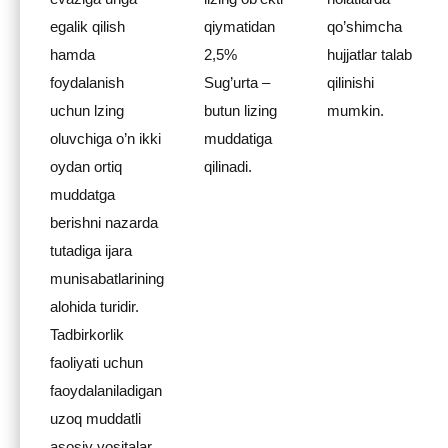
egalik qilish
qiymatidan
qo’shimcha
hamda
2,5%
hujjatlar talab
foydalanish
Sug’urta –
qilinishi
uchun lzing
butun lizing
mumkin.
oluvchiga o’n ikki
muddatiga
oydan ortiq
qilinadi.
muddatga
berishni nazarda
tutadiga ijara
munisabatlarining
alohida turidir.
Tadbirkorlik
faoliyati uchun
faoydalaniladigan
uzoq muddatli
asosiy vositalar,