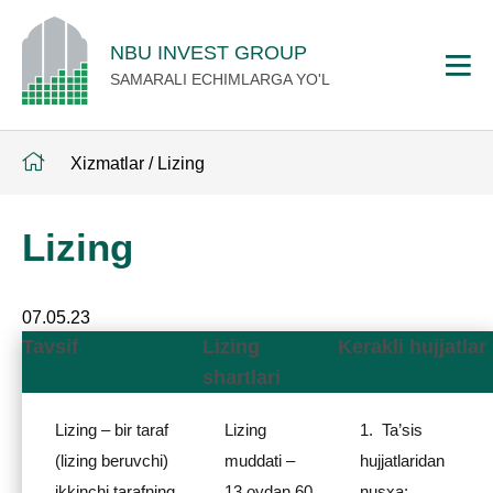
NBU INVEST GROUP
SAMARALI ECHIMLARGA YO'L
Xizmatlar
/
Lizing
Lizing
07.05.23
Tavsif
Lizing
Kerakli hujjatlar
shartlari
Lizing – bir taraf
Lizing
1. Ta’sis
(lizing beruvchi)
muddati –
hujjatlaridan
ikkinchi tarafning
13 oydan 60
nusxa;