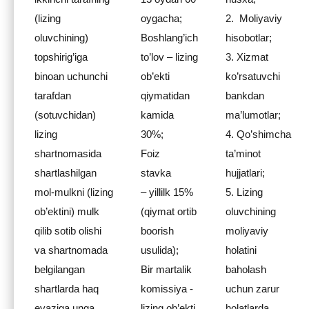
(lizing
oygacha;
2. Moliyaviy
oluvchining)
Boshlang’ich
hisobotlar;
topshirig’iga
to’lov – lizing
3. Xizmat
binoan uchunchi
ob’ekti
ko’rsatuvchi
tarafdan
qiymatidan
bankdan
(sotuvchidan)
kamida
ma’lumotlar;
lizing
30%;
4. Qo’shimcha
shartnomasida
Foiz
ta’minot
shartlashilgan
stavka
hujjatlari;
mol-mulkni (lizing
– yillilk 15%
5. Lizing
ob’ektini) mulk
(qiymat ortib
oluvchining
qilib sotib olishi
boorish
moliyaviy
va shartnomada
usulida);
holatini
belgilangan
Bir martalik
baholash
shartlarda haq
komissiya -
uchun zarur
evaziga unga
lizing ob’ekti
holatlarda