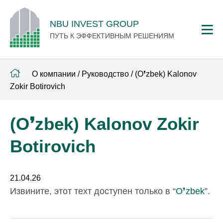
NBU INVEST GROUP
ПУТЬ К ЭФФЕКТИВНЫМ РЕШЕНИЯМ
О компании
/
Руководство
/
(O❜zbek) Kalonov
Zokir Botirovich
(O❜zbek) Kalonov Zokir
Botirovich
21.04.26
Извините, этот техт доступен только в “
O❜zbek
”.