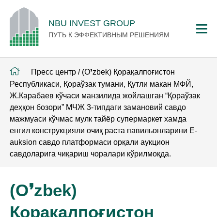
NBU INVEST GROUP
ПУТЬ К ЭФФЕКТИВНЫМ РЕШЕНИЯМ
Пресс центр
/
(O❜zbek) Қорақалпоғистон
Республикаси, Қораўзак тумани, Қутли макан МФЙ,
Ж.Карабаев кўчаси манзилида жойлашган “Қораўзак
деҳқон бозори” МЧЖ 3-типдаги замановий савдо
мажмуаси кўчмас мулк тайёр супермаркет хамда
енгил конструкцияли очиқ раста павильонларини E-
auksion савдо платформаси орқали аукцион
савдоларига чиқариш чоралари кўрилмоқда.
(O❜zbek)
Қорақалпоғистон