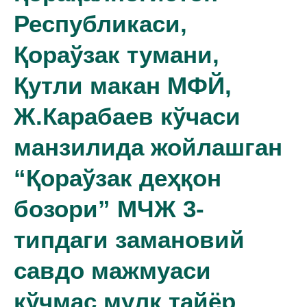
Республикаси,
Қораўзак тумани,
Қутли макан МФЙ,
Ж.Карабаев кўчаси
манзилида жойлашган
“Қораўзак деҳқон
бозори” МЧЖ 3-
типдаги замановий
савдо мажмуаси
кўчмас мулк тайёр