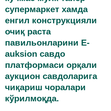
супермаркет хамда
енгил конструкцияли
очиқ раста
павильонларини E-
auksion савдо
платформаси орқали
аукцион савдоларига
чиқариш чоралари
кўрилмоқда.