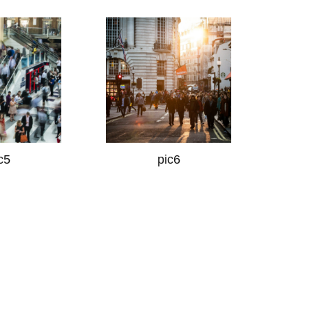
c5
pic6