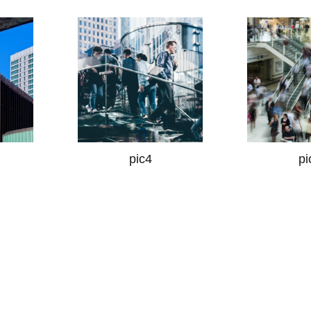
pic4
pi