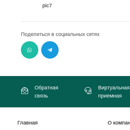
pic7
Телефон:
(+998) 71 233-00-79
Поделиться в социальных сетях
Факс:
(+998) 71 233-00-78
E-mail:
andijoncharm@nbuig.uz
Телефон:
(+998) 71 233-00-79
Обратная
Виртуальная
Факс:
(+998) 71 233-00-78
связь
приемная
E-mail:
andijoncharm@nbuig.uz
Главная
О компа