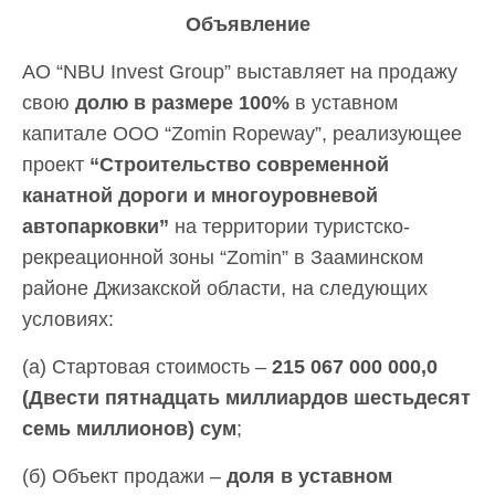
Объявление
АО “NBU Invest Group” выставляет на продажу
свою
долю в размере 100%
в уставном
капитале ООО “Zomin Ropeway”, реализующее
проект
“Строительство современной
канатной дороги и многоуровневой
автопарковки”
на территории туристско-
рекреационной зоны “Zomin” в Зааминском
районе Джизакской области, на следующих
условиях:
(а) Стартовая стоимость –
215 067
000
000,0
(Двести пятнадцать миллиардов шестьдесят
семь миллионов) сум
;
(б) Объект продажи –
доля в уставном