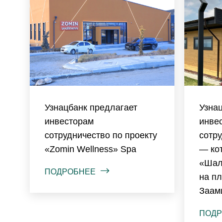
Узнацбанк предлагает
Узна
инвесторам
инвес
сотрудничество по проекту
сотру
«Zomin Wellness» Spa
— ко
«Шал
ПОДРОБНЕЕ
на п
Заам
ПОДР