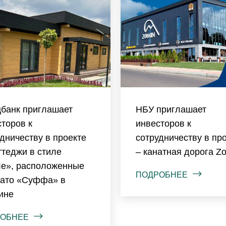
цбанк приглашает
НБУ приглашает
торов к
инвесторов к
дничеству в проекте
сотрудничеству в пр
ттеджи в стиле
– канатная дорога Z
е», расположенные
ПОДРОБНЕЕ
лато «Суффа» в
ине
ОБНЕЕ