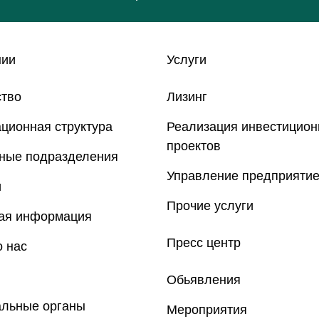
нии
Услуги
ство
Лизинг
ционная структура
Реализация инвестицио
проектов
рные подразделения
Управление предприяти
и
Прочие услуги
ная информация
Пресс центр
 нас
Обьявления
альные органы
Мероприятия