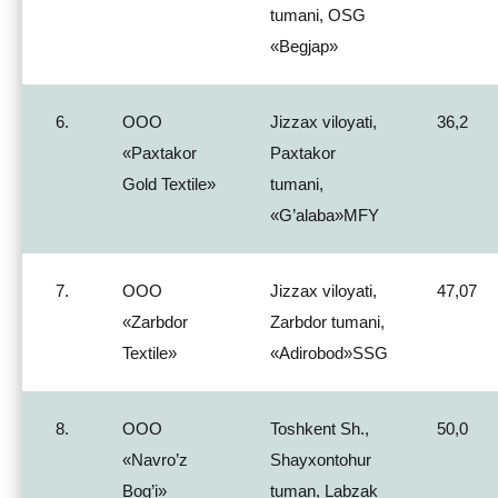
tumani, OSG
«Begjap»
6.
ООО
Jizzax viloyati,
36,2
«Paxtakor
Paxtakor
Gold Textile»
tumani,
«G’alaba»MFY
7.
ООО
Jizzax viloyati,
47,07
«Zarbdor
Zarbdor tumani,
Textile»
«Adirobod»SSG
8.
ООО
Toshkent Sh.,
50,0
«Navro’z
Shayxontohur
Bog’i»
tuman, Labzak