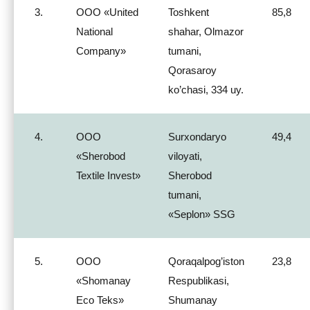
3.
ООО «United
Toshkent
85,8
National
shahar, Olmazor
Company»
tumani,
Qorasaroy
ko’chasi, 334 uy.
4.
ООО
Surxondaryo
49,4
«Sherobod
viloyati,
Textile Invest»
Sherobod
tumani,
«Seplon» SSG
5.
ООО
Qoraqalpog’iston
23,8
«Shomanay
Respublikasi,
Eco Teks»
Shumanay