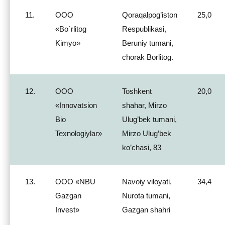
11.
ООО
Qoraqalpog’iston
25,0
«Bo`rlitog
Respublikasi,
Kimyo»
Beruniy tumani,
chorak Borlitog.
12.
ООО
Toshkent
20,0
«Innovatsion
shahar, Mirzo
Bio
Ulug’bek tumani,
Texnologiylar»
Mirzo Ulug’bek
ko’chasi, 83
13.
ООО «NBU
Navoiy viloyati,
34,4
Gazgan
Nurota tumani,
Invest»
Gazgan shahri