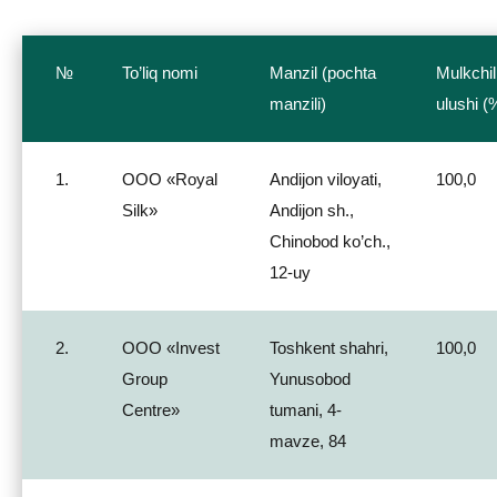
№
To’liq nomi
Manzil (pochta
Mulkchil
manzili)
ulushi (
1.
ООО «Royal
Andijon viloyati,
100,0
Silk»
Andijon sh.,
Chinobod ko’ch.,
12-uy
2.
ООО «Invest
Toshkent shahri,
100,0
Group
Yunusobod
Centre»
tumani, 4-
mavze, 84