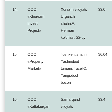
14.
ООО
Xorazm viloyati,
33,0
«Khorezm
Urganch
Invest
shahri,A.
Project»
Herman
ko’chasi, 22-uy
15.
ООО
Toshkent shahri,
96,04
«Property
Yashnobod
Market»
tumani, Tuzel-2,
Yangiobod
bozori
16.
ООО
Samarqand
33,4
«Kattakurgan
viloyati,