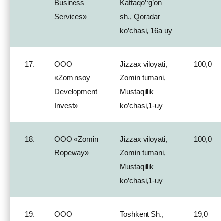
Business
Kattaqo’rg’on
Services»
sh., Qoradar
ko’chasi, 16a uy
17.
ООО
Jizzax viloyati,
100,0
«Zominsoy
Zomin tumani,
Development
Mustaqillik
Invest»
ko’chasi,1-uy
18.
ООО «Zomin
Jizzax viloyati,
100,0
Ropeway»
Zomin tumani,
Mustaqillik
ko’chasi,1-uy
19.
ООО
Toshkent Sh.,
19,0