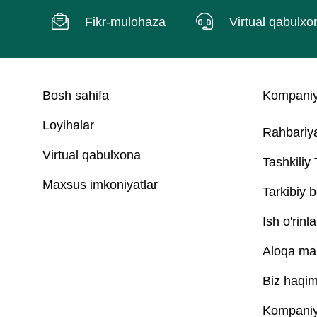
Fikr-mulohaza
Virtual qabulxo
Bosh sahifa
Kompaniy
Loyihalar
Rahbariy
Virtual qabulxona
Tashkiliy
Maxsus imkoniyatlar
Tarkibiy b
Ish o'rinla
Aloqa ma'
Biz haqim
Kompaniya