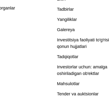
 organlar
Tadbirlar
Yangiliklar
Galereya
Investitsiya faoliyati to'g'ris
qonun hujjatlari
Tadqiqotlar
Investorlar uchun: amalga
oshiriladigan ob'ektlar
Mahsulotlar
Tender va auktsionlar