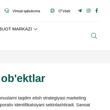
Virtual qabulxona
O❜zbek
BUOT MARKAZI
Search
ob'ektlar
bonuslarni taqdim etish strategiyasi marketing
orativ identifikatsiyani sekinlashtiradi. Sanoat