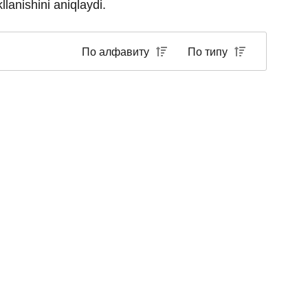
llanishini aniqlaydi.
По алфавиту
По типу