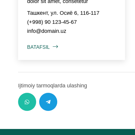
dolor sit amet, consetetur
Ташкент, ул. Осиё 6, 116-117
(+998) 90 123-45-67
info@domain.uz
BATAFSIL
Ijtimoiy tarmoqlarda ulashing