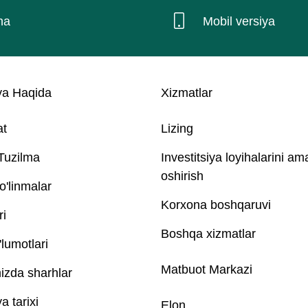
na
Mobil versiya
a Haqida
Xizmatlar
at
Lizing
 Tuzilma
Investitsiya loyihalarini am
oshirish
o'linmalar
Korxona boshqaruvi
ri
Boshqa xizmatlar
lumotlari
Matbuot Markazi
izda sharhlar
 tarixi
Elon