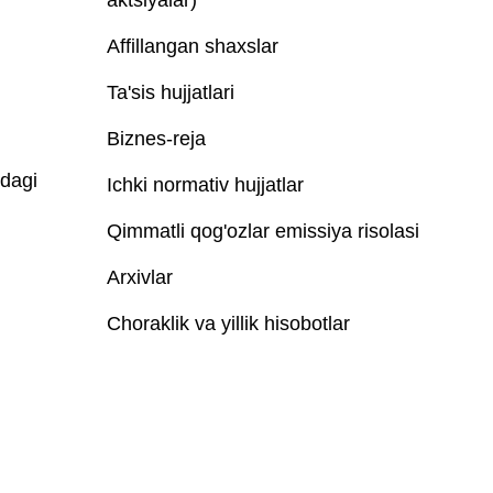
aktsiyalar)
Affillangan shaxslar
Ta'sis hujjatlari
Biznes-reja
idagi
Ichki normativ hujjatlar
Qimmatli qog'ozlar emissiya risolasi
Arxivlar
Choraklik va yillik hisobotlar