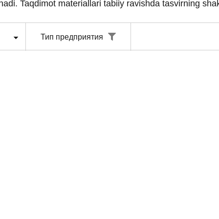
nadi. Taqdimot materiallari tabiiy ravishda tasvirning shak
Тип предприятия