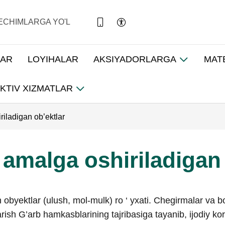
ECHIMLARGA YO'L
LAR
LOYIHALAR
AKSIYADORLARGA
MAT
KTIV XIZMATLAR
riladigan ob’ektlar
 amalga oshiriladigan 
an obyektlar (ulush, mol-mulk) ro ‘ yxati. Chegirmalar va 
rish G’arb hamkasblarining tajribasiga tayanib, ijodiy korp