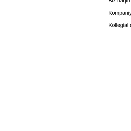
Biz haqim
Kompaniya
Kollegial