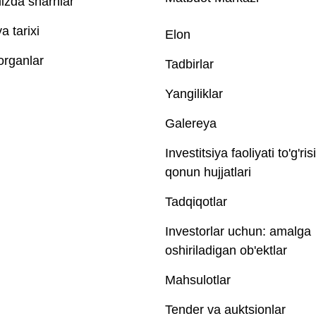
izda sharhlar
 tarixi
Elon
 organlar
Tadbirlar
Yangiliklar
Galereya
Investitsiya faoliyati to'g'ris
qonun hujjatlari
Tadqiqotlar
Investorlar uchun: amalga
oshiriladigan ob'ektlar
Mahsulotlar
Tender va auktsionlar