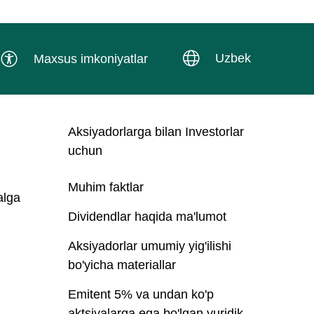
Uzbek
Maxsus imkoniyatlar
Aksiyadorlarga bilan Investorlar
uchun
Muhim faktlar
alga
Dividendlar haqida ma'lumot
Aksiyadorlar umumiy yig'ilishi
bo'yicha materiallar
Emitent 5% va undan ko'p
aktsiyalarga ega bo'lgan yuridik