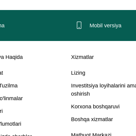
na
Mobil versiya
a Haqida
Xizmatlar
at
Lizing
 Tuzilma
Investitsiya loyihalarini am
oshirish
o'linmalar
Korxona boshqaruvi
ri
Boshqa xizmatlar
lumotlari
Matbuot Markazi