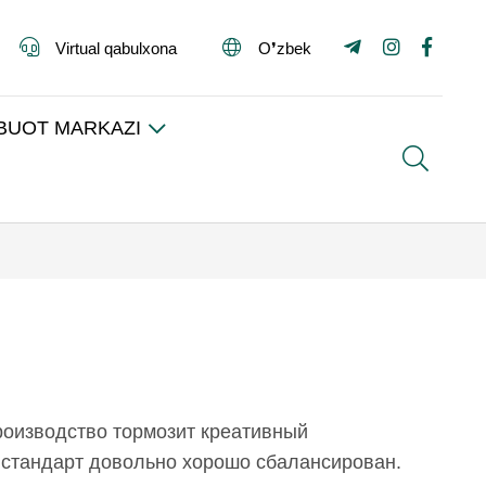
Virtual qabulxona
O❜zbek
BUOT MARKAZI
Search
производство тормозит креативный
 стандарт довольно хорошо сбалансирован.