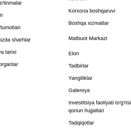
o'linmalar
Korxona boshqaruvi
ri
Boshqa xizmatlar
lumotlari
Matbuot Markazi
izda sharhlar
 tarixi
Elon
 organlar
Tadbirlar
Yangiliklar
Galereya
Investitsiya faoliyati to'g'ris
qonun hujjatlari
Tadqiqotlar