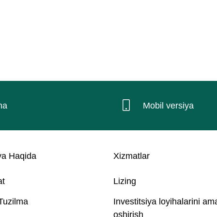
na
Mobil versiya
a Haqida
Xizmatlar
at
Lizing
 Tuzilma
Investitsiya loyihalarini am
oshirish