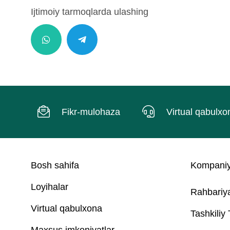
Ijtimoiy tarmoqlarda ulashing
Fikr-mulohaza
Virtual qabulxo
Bosh sahifa
Kompaniy
Loyihalar
Rahbariy
Virtual qabulxona
Tashkiliy