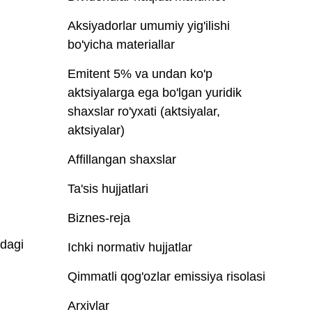
Aksiyadorlar umumiy yig'ilishi
bo'yicha materiallar
Emitent 5% va undan ko'p
aktsiyalarga ega bo'lgan yuridik
shaxslar ro'yxati (aktsiyalar,
aktsiyalar)
Affillangan shaxslar
Ta'sis hujjatlari
Biznes-reja
idagi
Ichki normativ hujjatlar
Qimmatli qog'ozlar emissiya risolasi
Arxivlar