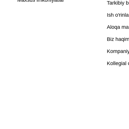
Maxsus imkoniyatlar
Tarkibiy b
Ish o'rinla
Aloqa ma'
Biz haqim
Kompaniya
Kollegial