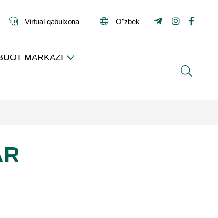
Virtual qabulxona
O❜zbek
BUOT MARKAZI
Search
AR