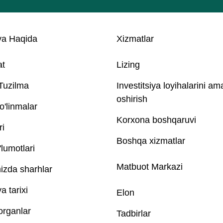
a Haqida
Xizmatlar
at
Lizing
 Tuzilma
Investitsiya loyihalarini am
oshirish
o'linmalar
Korxona boshqaruvi
ri
Boshqa xizmatlar
lumotlari
Matbuot Markazi
izda sharhlar
 tarixi
Elon
 organlar
Tadbirlar