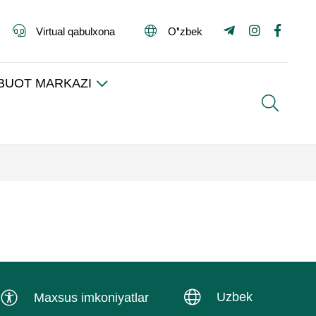
Virtual qabulxona
O❜zbek
BUOT MARKAZI
Search
Uzbek
Maxsus imkoniyatlar