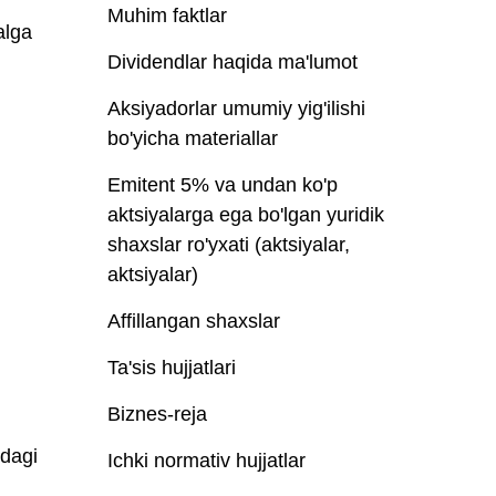
Muhim faktlar
alga
Dividendlar haqida ma'lumot
Aksiyadorlar umumiy yig'ilishi
bo'yicha materiallar
Emitent 5% va undan ko'p
aktsiyalarga ega bo'lgan yuridik
shaxslar ro'yxati (aktsiyalar,
aktsiyalar)
Affillangan shaxslar
Ta'sis hujjatlari
Biznes-reja
idagi
Ichki normativ hujjatlar