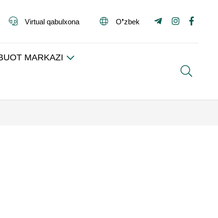
Virtual qabulxona
O❜zbek
BUOT MARKAZI
Search