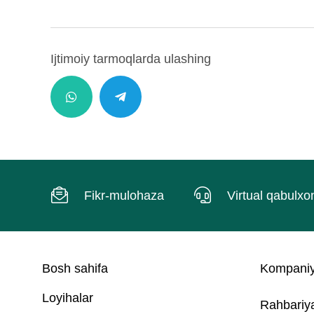
Ijtimoiy tarmoqlarda ulashing
Fikr-mulohaza
Virtual qabulxo
Bosh sahifa
Kompaniy
Loyihalar
Rahbariy