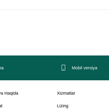
na
Mobil versiya
a Haqida
Xizmatlar
at
Lizing