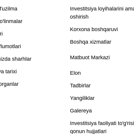
 Tuzilma
Investitsiya loyihalarini am
oshirish
o'linmalar
Korxona boshqaruvi
ri
Boshqa xizmatlar
lumotlari
Matbuot Markazi
izda sharhlar
 tarixi
Elon
 organlar
Tadbirlar
Yangiliklar
Galereya
Investitsiya faoliyati to'g'ris
qonun hujjatlari