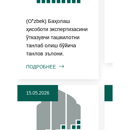
(O❜zbek) Баҳолаш
(O❜zbe
ҳисоботи экспертизасини
ташки
ўтказувчи ташкилотни
бўйича
танлаб олиш бўйича
ПОДРО
танлов эълони.
ПОДРОБНЕЕ
15.05.2026
07.04.2