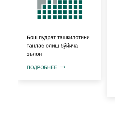
Бош пудрат ташкилотини
(O❜zbe
танлаб олиш бўйича
такли
эълон
орқали
ташки
ПОДРОБНЕЕ
тўғри
ПОДРО