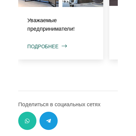
Уважаемые
(O❜zbe
предприниматели!
тадбир
ПОДРОБНЕЕ
ПОДРО
Поделиться в социальных сетях