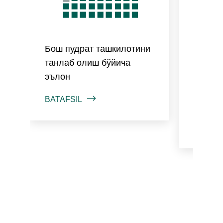
Бош пудрат ташкилотини
Энг я
танлаб олиш бўйича
аниқл
эълон
пудрат
танлаш
BATAFSIL
ЭЪЛО
BATAFS