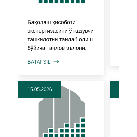
Баҳолаш ҳисоботи
Баҳол
экспертизасини ўтказувчи
танлаб
ташкилотни танлаб олиш
танлов
бўйича танлов эълони.
BATAFS
BATAFSIL
15.05.2026
07.04.2