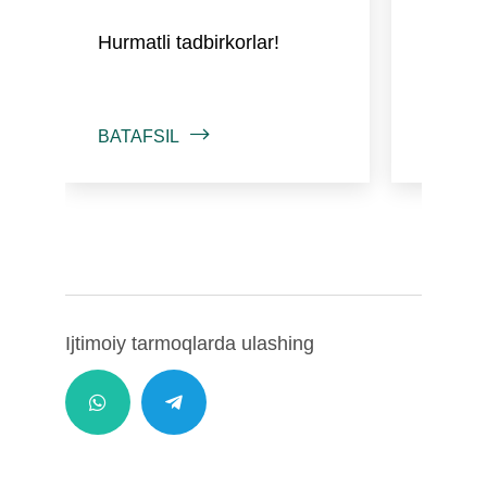
Hurmatli tadbirkorlar!
Ҳурмат
BATAFSIL
BATAFS
Ijtimoiy tarmoqlarda ulashing