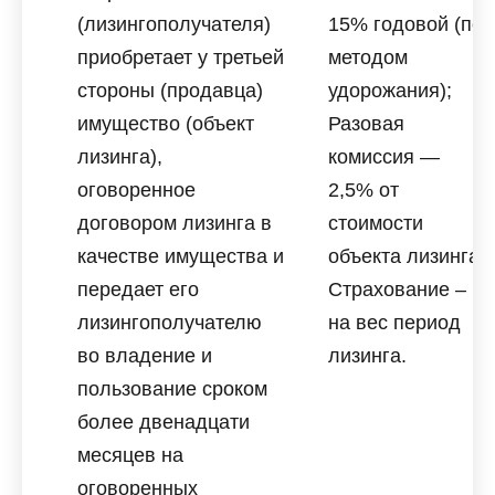
(лизингополучателя)
15% годовой (по
приобретает у третьей
методом
стороны (продавца)
удорожания);
имущество (объект
Разовая
лизинга),
комиссия —
оговоренное
2,5% от
договором лизинга в
стоимости
качестве имущества и
объекта лизинга;
передает его
Страхование –
лизингополучателю
на вес период
во владение и
лизинга.
пользование сроком
более двенадцати
месяцев на
оговоренных