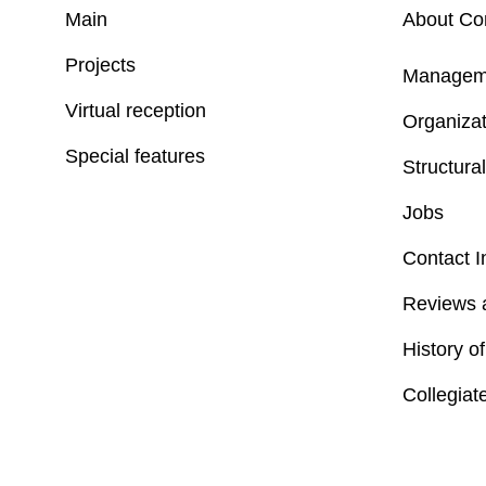
Main
About C
Projects
Managem
Virtual reception
Organizat
Special features
Structural
Jobs
Contact I
Reviews 
History o
Collegiat