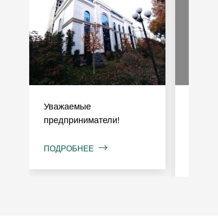
Уважаемые
Объяв
предприниматели!
реорг
INVES
ПОДРОБНЕЕ
ПОДРО