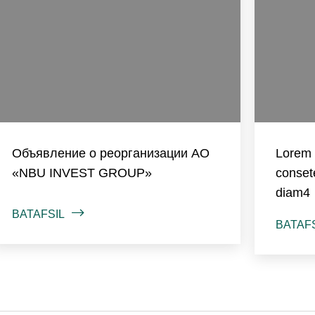
Объявление о реорганизации АО
Lorem 
«NBU INVEST GROUP»
consete
diam4
BATAFSIL
BATAF