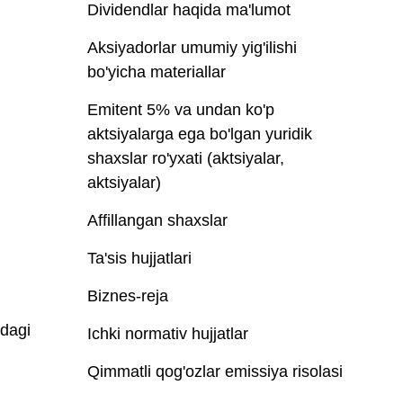
Dividendlar haqida ma'lumot
Aksiyadorlar umumiy yig'ilishi
bo'yicha materiallar
Emitent 5% va undan ko'p
aktsiyalarga ega bo'lgan yuridik
shaxslar ro'yxati (aktsiyalar,
aktsiyalar)
Affillangan shaxslar
Ta'sis hujjatlari
Biznes-reja
idagi
Ichki normativ hujjatlar
Qimmatli qog'ozlar emissiya risolasi