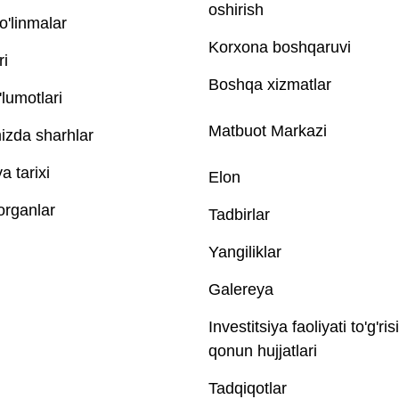
oshirish
o'linmalar
Korxona boshqaruvi
ri
Boshqa xizmatlar
lumotlari
Matbuot Markazi
izda sharhlar
 tarixi
Elon
 organlar
Tadbirlar
Yangiliklar
Galereya
Investitsiya faoliyati to'g'ris
qonun hujjatlari
Tadqiqotlar