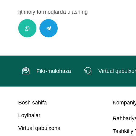
Ijtimoiy tarmoqlarda ulashing
Fikr-mulohaza
Virtual qabulxo
Bosh sahifa
Kompaniy
Loyihalar
Rahbariy
Virtual qabulxona
Tashkiliy