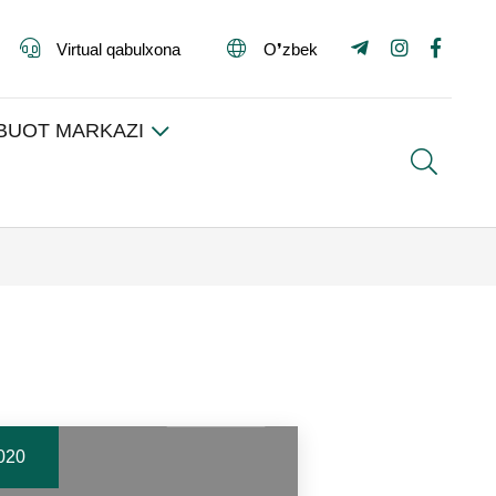
Virtual qabulxona
O❜zbek
BUOT MARKAZI
Search
020