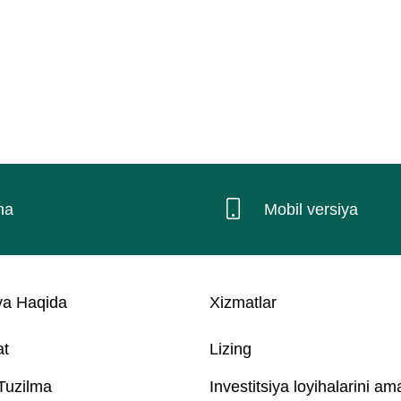
na
Mobil versiya
a Haqida
Xizmatlar
at
Lizing
 Tuzilma
Investitsiya loyihalarini am