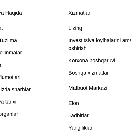
a Haqida
Xizmatlar
at
Lizing
 Tuzilma
Investitsiya loyihalarini am
oshirish
o'linmalar
Korxona boshqaruvi
ri
Boshqa xizmatlar
lumotlari
Matbuot Markazi
izda sharhlar
 tarixi
Elon
 organlar
Tadbirlar
Yangiliklar