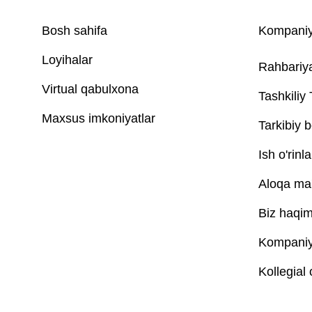
Bosh sahifa
Kompaniy
Loyihalar
Rahbariy
Virtual qabulxona
Tashkiliy
Maxsus imkoniyatlar
Tarkibiy b
Ish o'rinla
Aloqa ma'
Biz haqim
Kompaniya
Kollegial