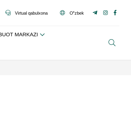
Virtual qabulxona
O❜zbek
BUOT MARKAZI
Search