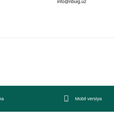
info@nbuig.uz
na
Mobil versiya