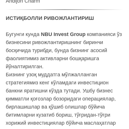
Andijon Charm
ИСТИҚБОЛЛИ РИВОЖЛАНТИРИШ
Бугунги кунда
NBU Invest Group
компанияси ўз
бизнесини ривожлантиришнинг биринчи
босқичида турибди, бунда бизнинг асосий
фаолиятимиз активларни бошқаришга
йўналтирилган.
Бизнинг узоқ муддатга мўлжалланган
стратегиямиз кенг кўламдаги инвестицион
банкни яратишни кўзда тутади. Ушбу бизнес
қимматли қоғозлар бозоридаги операциялар,
бирлашишлар ва қўшиб олишлар бўйича
битимларни кузатиб бориш, тўғридан-тўғри
хорижий инвестициялар бўйича маслаҳатлар