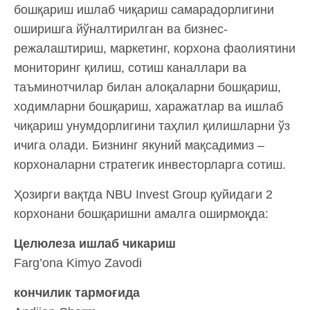
бошқариш ишлаб чиқариш самарадорлигини
оширишга йўналтирилган ва бизнес-
режалаштириш, маркетинг, корхона фаолиятини
мониторинг қилиш, сотиш каналлари ва
таъминотчилар билан алоқаларни бошқариш,
ходимларни бошқариш, харажатлар ва ишлаб
чиқариш унумдорлигини таҳлил қилишларни ўз
ичига олади. Бизнинг якуний мақсадимиз –
корхоналарни стратегик инвесторларга сотиш.
Ҳозирги вақтда NBU Invest Group қуйидаги 2
корхонани бошқаришни амалга оширмоқда:
Целюлеза ишлаб чикариш
Farg’ona Kimyo Zavodi
кончилик тармоғида