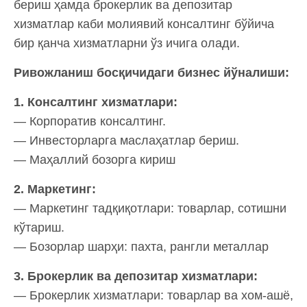
бериш ҳамда брокерлик ва депозитар
хизматлар каби молиявий консалтинг бўйича
бир қанча хизматларни ўз ичига олади.
Ривожланиш босқичидаги бизнес йўналиши:
1. Консалтинг хизматлари:
— Корпоратив консалтинг.
— Инвесторларга маслаҳатлар бериш.
— Маҳаллий бозорга кириш
2. Маркетинг:
— Маркетинг тадқиқотлари: товарлар, сотишни
кўтариш.
— Бозорлар шарҳи: пахта, рангли металлар
3. Брокерлик ва депозитар хизматлари:
— Брокерлик хизматлари: товарлар ва хом-ашё,