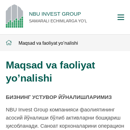
NBU INVEST GROUP
SAMARALI ECHIMLARGA YO'L
Maqsad va faoliyat yo’nalishi
Maqsad va faoliyat
yo’nalishi
БИЗНИНГ УСТУВОР ЙЎНАЛИШЛАРИМИЗ
NBU Invest Group компанияси фаолиятининг
асосий йўналиши бўлиб активларни бошқариш
ҳисобланади. Саноат корхоналарини операцион