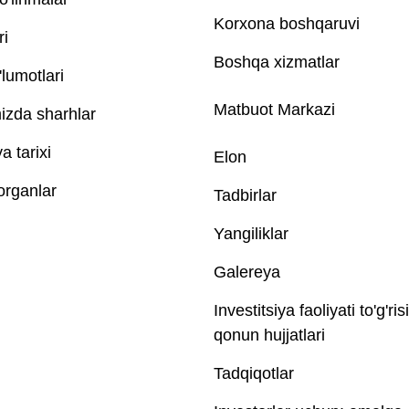
Korxona boshqaruvi
ri
Boshqa xizmatlar
lumotlari
Matbuot Markazi
izda sharhlar
 tarixi
Elon
 organlar
Tadbirlar
Yangiliklar
Galereya
Investitsiya faoliyati to'g'ris
qonun hujjatlari
Tadqiqotlar