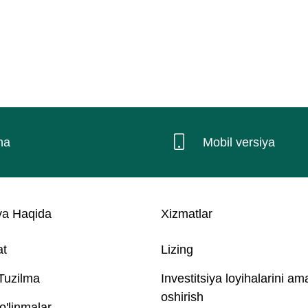
na
Mobil versiya
a Haqida
Xizmatlar
at
Lizing
 Tuzilma
Investitsiya loyihalarini am
oshirish
o'linmalar