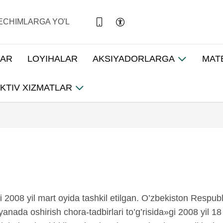
ECHIMLARGA YO'L
LAR
LOYIHALAR
AKSIYADORLARGA
MAT
KTIV XIZMATLAR
 2008 yil mart oyida tashkil etilgan. O’zbekiston Respubl
 yanada oshirish chora-tadbirlari to’g’risida»gi 2008 yil 