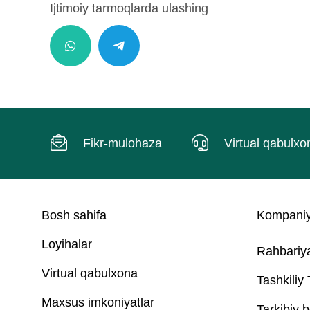
Ijtimoiy tarmoqlarda ulashing
Fikr-mulohaza
Virtual qabulxo
Bosh sahifa
Kompaniy
Loyihalar
Rahbariy
Virtual qabulxona
Tashkiliy
Maxsus imkoniyatlar
Tarkibiy b