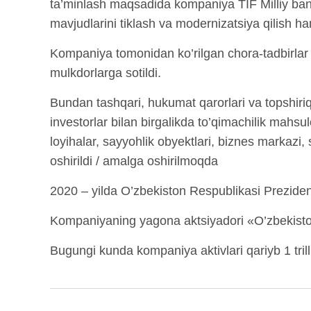
ta’minlash maqsadida kompaniya TIF Milliy bank
mavjudlarini tiklash va modernizatsiya qilish ham
Kompaniya tomonidan ko’rilgan chora-tadbirlar nat
mulkdorlarga sotildi.
Bundan tashqari, hukumat qarorlari va topshiriq
investorlar bilan birgalikda to’qimachilik mahsulo
loyihalar, sayyohlik obyektlari, biznes markazi,
oshirildi / amalga oshirilmoqda
2020 – yilda O’zbekiston Respublikasi Preziden
Kompaniyaning yagona aktsiyadori «O’zbekiston 
Bugungi kunda kompaniya aktivlari qariyb 1 trill