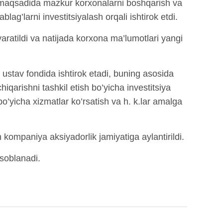
h maqsadida mazkur korxonalarni boshqarish va
ag’larni investitsiyalash orqali ishtirok etdi.
 yaratildi va natijada korxona ma’lumotlari yangi
 ustav fondida ishtirok etadi, buning asosida
chiqarishni tashkil etish bo’yicha investitsiya
bo’yicha xizmatlar ko’rsatish va h. k.lar amalga
kompaniya aksiyadorlik jamiyatiga aylantirildi.
isoblanadi.