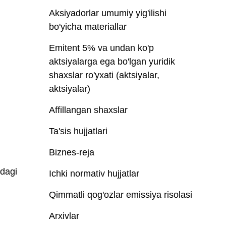
Aksiyadorlar umumiy yig'ilishi
bo'yicha materiallar
Emitent 5% va undan ko'p
aktsiyalarga ega bo'lgan yuridik
shaxslar ro'yxati (aktsiyalar,
aktsiyalar)
Affillangan shaxslar
Ta'sis hujjatlari
Biznes-reja
idagi
Ichki normativ hujjatlar
Qimmatli qog'ozlar emissiya risolasi
Arxivlar