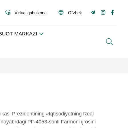
Virtual qabulxona
O❜zbek
BUOT MARKAZI
Search
ikasi Prezidentining «Iqtisodiyotning Real
18 noyabrdagi PF-4053-sonli Farmoni ijrosini