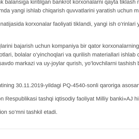
 balansiga kiritilgan bankrot korxonalarni qayta tiklas
da yangi ishlab chiqarish quvvatlarini yaratish uchun mabl
ijasida korxonalar faoliyati tiklandi, yangi ish o’rinlari
larini bajarish uchun kompaniya bir qator korxonalarning
tlari, bolalar o’yinchoqlari va qurilish materiallari ishlab 
 savdo markazi va uy-joylar qurish, yo’lovchilarni tashish 
tining 30.11.2019-yildagi PQ-4540-sonli qaroriga asosan 
Respublikasi tashqi iqtisodiy faoliyat Milliy banki»AJ h
ion so’mni tashkil etadi.