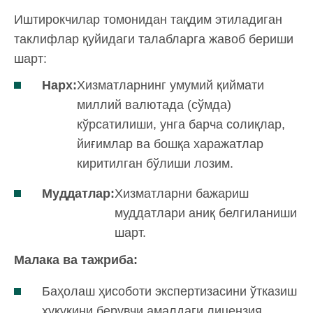
Иштирокчилар томонидан тақдим этиладиган
таклифлар қуйидаги талабларга жавоб бериши
шарт:
Нарх:
Хизматларнинг умумий қиймати
миллий валютада (сўмда)
кўрсатилиши, унга барча солиқлар,
йиғимлар ва бошқа харажатлар
киритилган бўлиши лозим.
Муддатлар:
Хизматларни бажариш
муддатлари аниқ белгиланиши
шарт.
Малака ва тажриба:
Баҳолаш ҳисоботи экспертизасини ўтказиш
ҳуқуқини берувчи амалдаги лицензия,