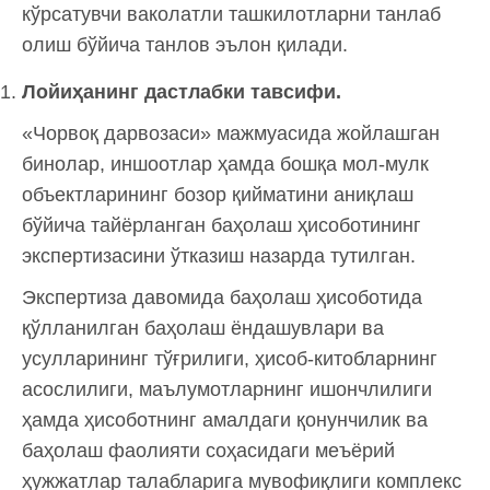
кўрсатувчи ваколатли ташкилотларни танлаб
олиш бўйича танлов эълон қилади.
Лойиҳанинг дастлабки тавсифи.
«Чорвоқ дарвозаси» мажмуасида жойлашган
бинолар, иншоотлар ҳамда бошқа мол-мулк
объектларининг бозор қийматини аниқлаш
бўйича тайёрланган баҳолаш ҳисоботининг
экспертизасини ўтказиш назарда тутилган.
Экспертиза давомида баҳолаш ҳисоботида
қўлланилган баҳолаш ёндашувлари ва
усулларининг тўғрилиги, ҳисоб-китобларнинг
асослилиги, маълумотларнинг ишончлилиги
ҳамда ҳисоботнинг амалдаги қонунчилик ва
баҳолаш фаолияти соҳасидаги меъёрий
ҳужжатлар талабларига мувофиқлиги комплекс