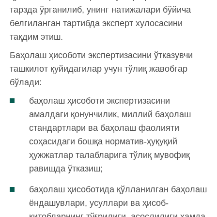
тарзда ўрганилиб, унинг натижалари бўйича
белгиланган тартибда эксперт хулосасини
тақдим этиш.
Баҳолаш ҳисоботи экспертизасини ўтказувчи
ташкилот қуйидагилар учун тўлиқ жавобгар
бўлади:
баҳолаш ҳисоботи экспертизасини
амалдаги қонунчилик, миллий баҳолаш
стандартлари ва баҳолаш фаолияти
соҳасидаги бошқа норматив-ҳуқуқий
ҳужжатлар талабларига тўлиқ мувофиқ
равишда ўтказиш;
баҳолаш ҳисоботида қўлланилган баҳолаш
ёндашувлари, усуллари ва ҳисоб-
китобларнинг тўғрилиги, асослилиги ҳамда