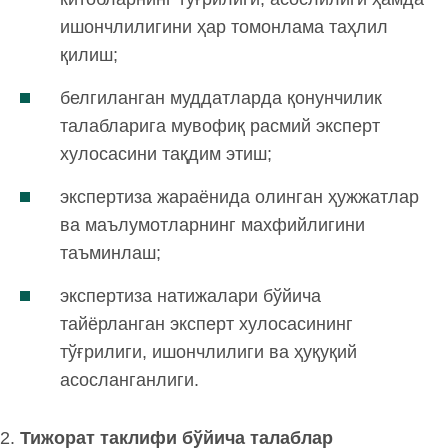
ишончлилигини ҳар томонлама таҳлил
қилиш;
белгиланган муддатларда қонунчилик
талабларига мувофиқ расмий эксперт
хулосасини тақдим этиш;
экспертиза жараёнида олинган ҳужжатлар
ва маълумотларнинг махфийлигини
таъминлаш;
экспертиза натижалари бўйича
тайёрланган эксперт хулосасининг
тўғрилиги, ишончлилиги ва ҳуқуқий
асосланганлиги.
Тижорат таклифи бўйича талаблар