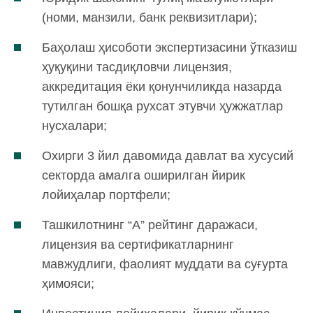
(номи, манзили, банк реквизитлари);
Баҳолаш ҳисоботи экспертизасини ўтказиш
ҳуқуқини тасдиқловчи лицензия,
аккредитация ёки қонунчиликда назарда
тутилган бошқа рухсат этувчи ҳужжатлар
нусхалари;
Охирги 3 йил давомида давлат ва хусусий
секторда амалга оширилган йирик
лойиҳалар портфели;
Ташкилотнинг “А” рейтинг даражаси,
лицензия ва сертификатларнинг
мавжудлиги, фаолият муддати ва суғурта
ҳимояси;