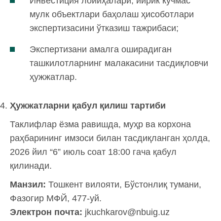
Инвестиция лойиҳалари, йирик кўчмас
мулк объектлари баҳолаш ҳисоботлари
экспертизасини ўтказиш тажрибаси;
Экспертизани амалга оширадиган
ташкилотларнинг малакасини тасдиқловчи
ҳужжатлар.
Ҳужжатларни қабул қилиш тартиби
Таклифлар ёзма равишда, муҳр ва корхона
раҳбарининг имзоси билан тасдиқланган ҳолда,
2026 йил “6” июль соат 18:00 гача қабул
қилинади.
Манзил:
Тошкент вилояти, Бўстонлиқ тумани,
Фазогир МФЙ, 477-уй.
Электрон почта:
jkuchkarov@nbuig.uz