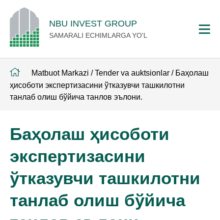
NBU INVEST GROUP
SAMARALI ECHIMLARGA YO'L
Matbuot Markazi
/
Tender va auktsionlar
/
Баҳолаш
ҳисоботи экспертизасини ўтказувчи ташкилотни
танлаб олиш бўйича танлов эълони.
Баҳолаш ҳисоботи
экспертизасини
ўтказувчи ташкилотни
танлаб олиш бўйича