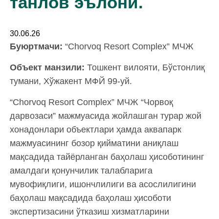
танлов эълони.
30.06.26
Буюртмачи:
“Chorvoq Resort Complex” МЧЖ
Объект манзили:
Тошкент вилояти, Бўстонлиқ
тумани, Хўжакент МФЙ 99-уй.
“Chorvoq Resort Complex” МЧЖ “Чорвоқ
дарвозаси” мажмуасида жойлашган турар жой
хонадонлари объектлари ҳамда аквапарк
мажмуасининг бозор қийматини аниқлаш
мақсадида тайёрланган баҳолаш ҳисоботининг
амалдаги қонунчилик талабларига
мувофиқлиги, ишончлилиги ва асослилигини
баҳолаш мақсадида баҳолаш ҳисоботи
экспертизасини ўтказиш хизматларини