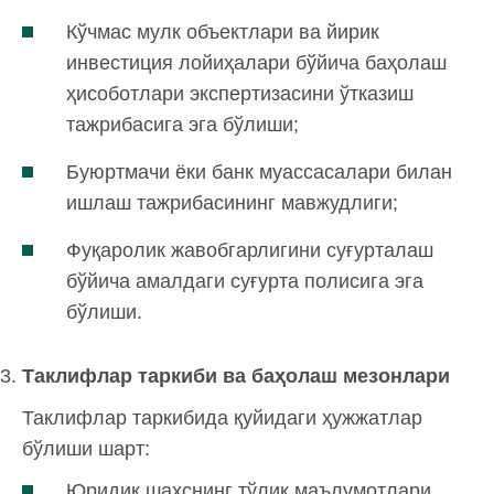
Кўчмас мулк объектлари ва йирик
инвестиция лойиҳалари бўйича баҳолаш
ҳисоботлари экспертизасини ўтказиш
тажрибасига эга бўлиши;
Буюртмачи ёки банк муассасалари билан
ишлаш тажрибасининг мавжудлиги;
Фуқаролик жавобгарлигини суғурталаш
бўйича амалдаги суғурта полисига эга
бўлиши.
Таклифлар таркиби ва баҳолаш мезонлари
Таклифлар таркибида қуйидаги ҳужжатлар
бўлиши шарт:
Юридик шахснинг тўлиқ маълумотлари