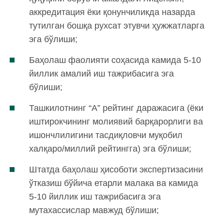
аккредитация ёки қонунчиликда назарда
тутилган бошқа рухсат этувчи ҳужжатларга
эга бўлиши;
Баҳолаш фаолияти соҳасида камида 5-10
йиллик амалий иш тажрибасига эга
бўлиши;
Ташкилотнинг “А” рейтинг даражасига (ёки
иштирокчининг молиявий барқарорлиги ва
ишончлилигини тасдиқловчи муқобил
халқаро/миллий рейтингга) эга бўлиши;
Штатда баҳолаш ҳисоботи экспертизасини
ўтказиш бўйича етарли малака ва камида
5-10 йиллик иш тажрибасига эга
мутахассислар мавжуд бўлиши;